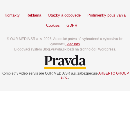
Kontakty
Reklama
Otázky a odpovede
Podmienky používania
Cookies
GDPR
© OUR MEDIA SR a. s. 2026. Autorské práva sú vyhradené a vykonáva ich
vydavateľ,
viac info
.
Blogovací systém Blog.Pravda.sk beží na technológií Wordpress.
Kompletný video servis pre OUR MEDIA SR a.s. zabezpečuje
ARBERTO GROUP
s.r.o.
.