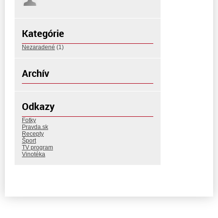
Kategórie
Nezaradené
(1)
Archív
Odkazy
Fotky
Pravda.sk
Recepty
Šport
TV program
Vinotéka